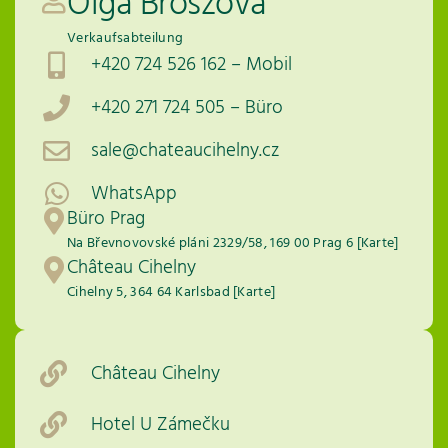
Olga Broszova
Verkaufsabteilung
+420 724 526 162 – Mobil
+420 271 724 505 – Büro
sale@chateaucihelny.cz
WhatsApp
Büro Prag
Na Břevnovovské pláni 2329/58, 169 00 Prag 6 [Karte]
Château Cihelny
Cihelny 5, 364 64 Karlsbad [Karte]
Château Cihelny
Hotel U Zámečku