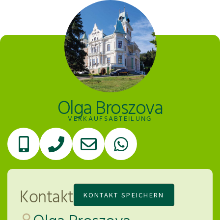
Olga Broszova
VERKAUFSABTEILUNG
Kontakt
KONTAKT SPEICHERN