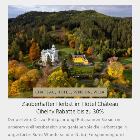
,
,
,
CHATEAU
HOTEL
PENSION
VILLA
Zauberhafter Herbst im Hotel Château
Cihelny Rabatte bis zu 30%
Der perfekte Ort zur Entspannung! Entspannen Sie sich in
unserem Wellnessbereich und genießen Sie die Herbsttage in
ungestörter Ruhe. Wunderschöne Natur, Entspannung und