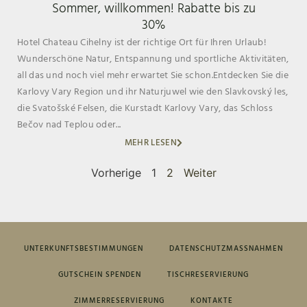
Sommer, willkommen! Rabatte bis zu
30%
Hotel Chateau Cihelny ist der richtige Ort für Ihren Urlaub!
Wunderschöne Natur, Entspannung und sportliche Aktivitäten,
all das und noch viel mehr erwartet Sie schon.Entdecken Sie die
Karlovy Vary Region und ihr Naturjuwel wie den Slavkovský les,
die Svatošské Felsen, die Kurstadt Karlovy Vary, das Schloss
Bečov nad Teplou oder...
MEHR LESEN
Vorherige
1
2
Weiter
UNTERKUNFTSBESTIMMUNGEN
DATENSCHUTZMASSNAHMEN
GUTSCHEIN SPENDEN
TISCHRESERVIERUNG
ZIMMERRESERVIERUNG
KONTAKTE