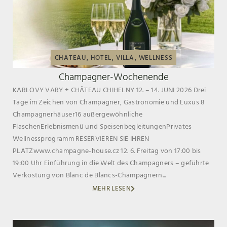
,
,
,
CHATEAU
HOTEL
VILLA
WELLNESS
Champagner-Wochenende
KARLOVY VARY + CHÂTEAU CHIHELNY 12. – 14. JUNI 2026 Drei
Tage im Zeichen von Champagner, Gastronomie und Luxus 8
Champagnerhäuser16 außergewöhnliche
FlaschenErlebnismenü und SpeisenbegleitungenPrivates
Wellnessprogramm RESERVIEREN SIE IHREN
PLATZwww.champagne-house.cz 12. 6. Freitag von 17:00 bis
19:00 Uhr Einführung in die Welt des Champagners – geführte
Verkostung von Blanc de Blancs-Champagnern...
MEHR LESEN