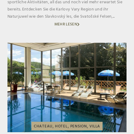
sportliche Aktivitäten, all das und noch viel mehr erwartet Sie
bereits. Entdecken Sie die Karlovy Vary Region und ihr
Naturjuwel wie den Slavkovský les, die Svatošské Felsen,...
MEHR LESEN
,
,
,
CHATEAU
HOTEL
PENSION
VILLA