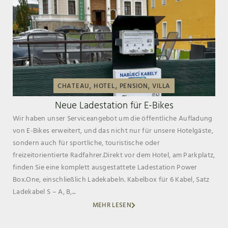
,
,
,
CHATEAU
HOTEL
PENSION
VILLA
Neue Ladestation für E-Bikes
Wir haben unser Serviceangebot um die öffentliche Aufladung
von E-Bikes erweitert, und das nicht nur für unsere Hotelgäste,
sondern auch für sportliche, touristische oder
freizeitorientierte Radfahrer.Direkt vor dem Hotel, am Parkplatz,
finden Sie eine komplett ausgestattete Ladestation Power
Box.One, einschließlich Ladekabeln. Kabelbox für 6 Kabel, Satz
Ladekabel S – A, B,...
MEHR LESEN