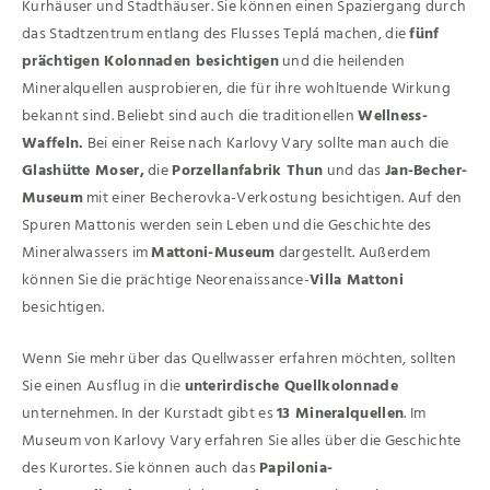
Kurhäuser und Stadthäuser. Sie können einen Spaziergang durch
das Stadtzentrum entlang des Flusses Teplá machen, die
fünf
prächtigen Kolonnaden besichtigen
und die heilenden
Mineralquellen ausprobieren, die für ihre wohltuende Wirkung
bekannt sind. Beliebt sind auch die traditionellen
Wellness-
Waffeln.
Bei einer Reise nach Karlovy Vary sollte man auch die
Glashütte Moser,
die
Porzellanfabrik Thun
und das
Jan-Becher-
Museum
mit einer Becherovka-Verkostung besichtigen. Auf den
Spuren Mattonis werden sein Leben und die Geschichte des
Mineralwassers im
Mattoni-Museum
dargestellt. Außerdem
können Sie die prächtige Neorenaissance-
Villa Mattoni
besichtigen.
Wenn Sie mehr über das Quellwasser erfahren möchten, sollten
Sie einen Ausflug in die
unterirdische Quellkolonnade
unternehmen. In der Kurstadt gibt es
13 Mineralquellen
. Im
Museum von Karlovy Vary erfahren Sie alles über die Geschichte
des Kurortes. Sie können auch das
Papilonia-