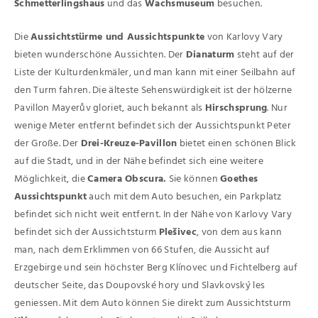
Schmetterlingshaus
und das
Wachsmuseum
besuchen.
Die
Aussichtstürme und Aussichtspunkte
von Karlovy Vary
bieten wunderschöne Aussichten. Der
Dianaturm
steht auf der
Liste der Kulturdenkmäler, und man kann mit einer Seilbahn auf
den Turm fahren. Die älteste Sehenswürdigkeit ist der hölzerne
Pavillon Mayerův gloriet, auch bekannt als
Hirschsprung
. Nur
wenige Meter entfernt befindet sich der Aussichtspunkt Peter
der Große. Der
Drei-Kreuze-Pavillon
bietet einen schönen Blick
auf die Stadt, und in der Nähe befindet sich eine weitere
Möglichkeit, die
Camera Obscura.
Sie können
Goethes
Aussichtspunkt
auch mit dem Auto besuchen, ein Parkplatz
befindet sich nicht weit entfernt. In der Nähe von Karlovy Vary
befindet sich der Aussichtsturm
Plešivec
, von dem aus kann
man, nach dem Erklimmen von 66 Stufen, die Aussicht auf
Erzgebirge und sein höchster Berg Klínovec und Fichtelberg auf
deutscher Seite, das Doupovské hory und Slavkovský les
geniessen. Mit dem Auto können Sie direkt zum Aussichtsturm