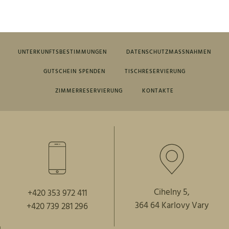
UNTERKUNFTSBESTIMMUNGEN
DATENSCHUTZMASSNAHMEN
GUTSCHEIN SPENDEN
TISCHRESERVIERUNG
ZIMMERRESERVIERUNG
KONTAKTE
Cihelny 5,
+420 353 972 411
364 64 Karlovy Vary
+420 739 281 296