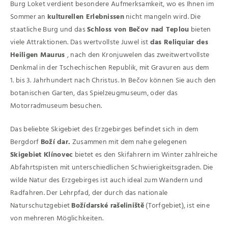
Burg Loket verdient besondere Aufmerksamkeit, wo es Ihnen im
Sommer an
kulturellen Erlebnissen
nicht mangeln wird. Die
staatliche Burg und das
Schloss von Bečov nad Teplou
bieten
viele Attraktionen. Das wertvollste Juwel ist
das Reliquiar des
Heiligen Maurus
, nach den Kronjuwelen das zweitwertvollste
Denkmal in der Tschechischen Republik, mit Gravuren aus dem
1. bis 3. Jahrhundert nach Christus. In Bečov können Sie auch den
botanischen Garten, das Spielzeugmuseum, oder das
Motorradmuseum besuchen.
Das beliebte Skigebiet des Erzgebirges befindet sich in dem
Bergdorf
Boží dar.
Zusammen mit dem nahe gelegenen
Skigebiet Klínovec
bietet es den Skifahrern im Winter zahlreiche
Abfahrtspisten mit unterschiedlichen Schwierigkeitsgraden. Die
wilde Natur des Erzgebirges ist auch ideal zum Wandern und
Radfahren. Der Lehrpfad, der durch das nationale
Naturschutzgebiet
Božídarské rašeliniště
(Torfgebiet), ist eine
von mehreren Möglichkeiten.