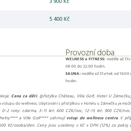
3 900 Kč
5 400 Kč
Provozní doba
WELNESS a FITNESS:
neděle až čtv
08:00 do 22:00 hodin.
SAUNA:
neděle až čtvrtek od 16:00 
hodin.
okoje.
Cena za děti
: (přistýlka Château, Villa Golf, Hotel U Zámečk
 vstupu do wellness. Ubytování s přistýlkou v Hotelu u Zámečku je mož
): 0–2 roky: zdarma, 3–11 let: 600 CZK/noc, 12–15 let: 900 CZK/noc
elny**** a Ville Golf**** zahrnují
vstup do wellness centra
. V př
 600 Kč/osoba/den. Ceny jsou uvedeny v Kč s DPH (12%) za pokoj a