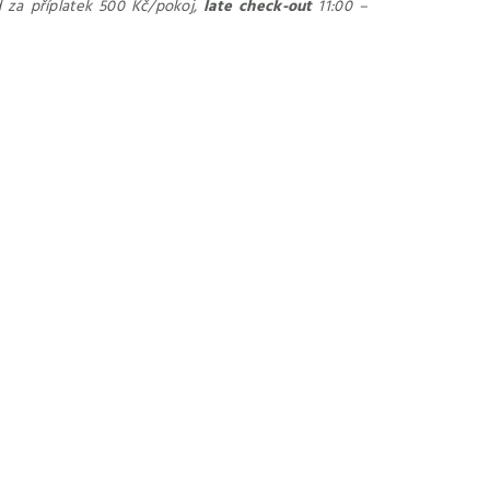
 za příplatek 500 Kč/pokoj,
late check-out
11:00 –