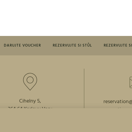
DARUJTE VOUCHER
REZERVUJTE SI STŮL
REZERVUJTE S
Cihelny 5,
reservation
364 64 Karlovy Vary
reception@
Přihlásit