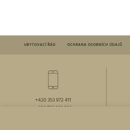
UBYTOVACÍ ŘÁD
OCHRANA OSOBNÍCH ÚDAJŮ
+420 353 972 411
+420 739 281 296
Speciální akce přímo