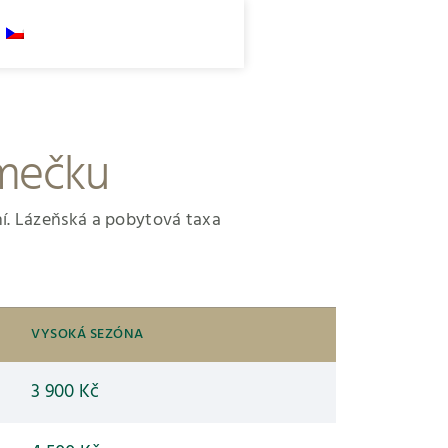
ámečku
ní. Lázeňská a pobytová taxa
VYSOKÁ SEZÓNA
3 900 Kč