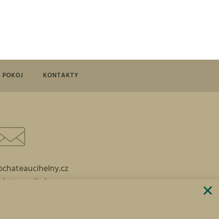
I POKOJ
KONTAKTY
@chateaucihelny.cz
chateaucihelny.cz