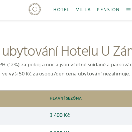
HOTEL
VILLA
PENSION
 ubytování Hotelu U Z
DPH (12%) za pokoj a noc a jsou včetně snídaně a parková
ve výši 50 Kč za osobu/den cena ubytování nezahrnuje.
HLAVNÍ SEZÓNA
3 400 Kč