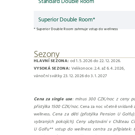
Standard Double Room
Superior Double Room*
* Superior Double Room zahrnuje vstup do wellness
Sezony
HLAVNÍ SEZONA:
od 1. 5. 2026 do 22. 12. 2026.
VYSOKÁ SEZONA:
Velikonoce: 2.4. až 6. 4. 2026,
vánoční svátky 23. 12. 2026 do 3. 1. 2027
Cena za single use
: mínus 300 CZK/noc z ceny p
přistýlka 1500 CZK/noc.
Cena za noc včetně snídaně a
wellness.
Cena za děti (přistýlka Pension U Golfu
vybraných pokojích).
Ceny ubytování v Château Cih
U Golfu** vstup do wellness centra za příplatek: