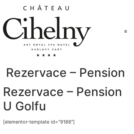
Přejít
k
obsahu
Hote
Villa
Rezervace – Pension
Pens
Rezervace – Pension
U Golfu
[elementor-template id=”9188″]